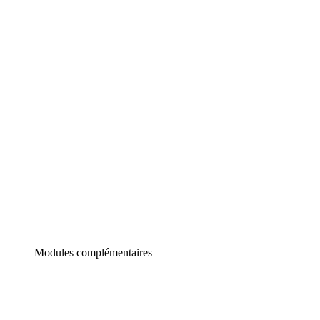
Lucidchart
Diagrammes intelligents
Lucidspark
Tableau blanc virtuel
airfocus
Gestion de produit et roadmapping
Modules complémentaires