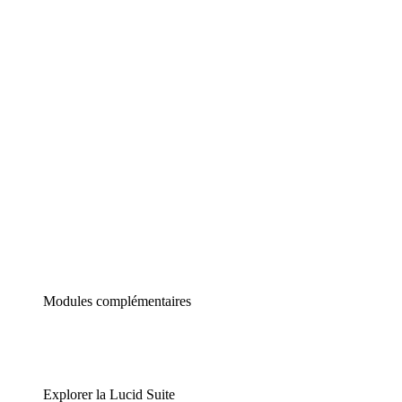
Diagrammes intelligents
Lucidspark
Tableau blanc virtuel
airfocus
Gestion de produit et roadmapping
Modules complémentaires
Explorer la Lucid Suite