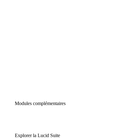
Diagrammes intelligents
Lucidspark
Tableau blanc virtuel
airfocus
Gestion de produit et roadmapping
Modules complémentaires
Explorer la Lucid Suite