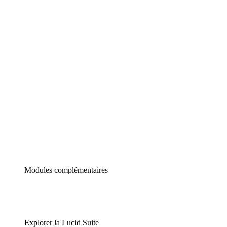
Diagrammes intelligents
Lucidspark
Tableau blanc virtuel
airfocus
Gestion de produit et roadmapping
Modules complémentaires
Explorer la Lucid Suite