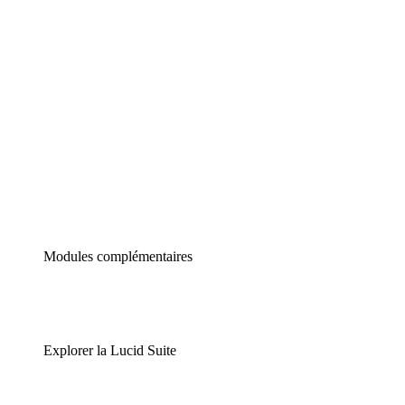
Diagrammes intelligents
Lucidspark
Tableau blanc virtuel
airfocus
Gestion de produit et roadmapping
Modules complémentaires
Explorer la Lucid Suite