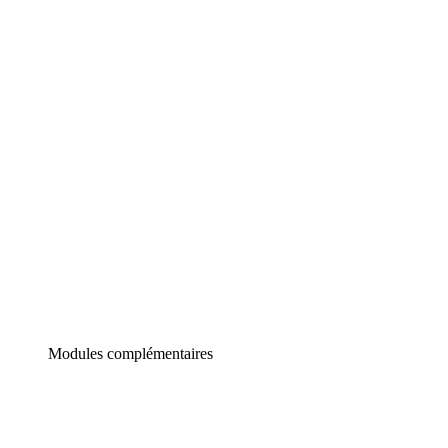
Lucidchart
Diagrammes intelligents
Lucidspark
Tableau blanc virtuel
airfocus
Gestion de produit et roadmapping
Modules complémentaires