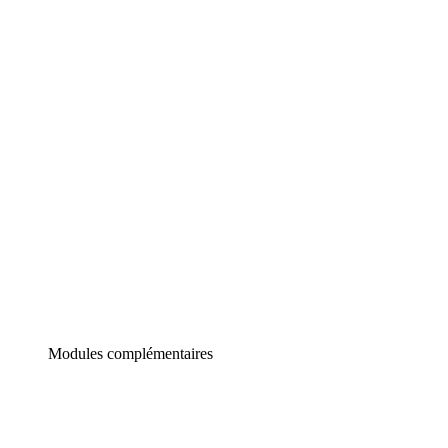
Lucidchart
Diagrammes intelligents
Lucidspark
Tableau blanc virtuel
airfocus
Gestion de produit et roadmapping
Modules complémentaires