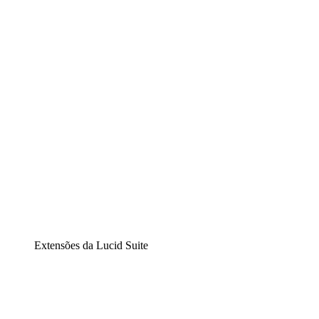
Lucidchart
Diagramação inteligente
Lucidspark
Lousa interativa virtual
airfocus
Gestão de produtos e roadmaps
Extensões da Lucid Suite
Extensão Nuvem
Entenda e planeje melhor as mudanças futuras em sua
infraestrutura de nuvem.