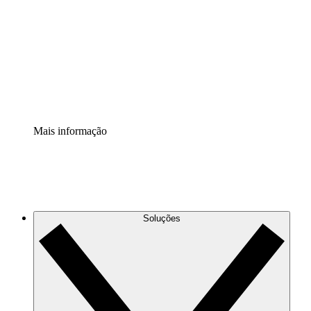
Extensão Processos
Padronize e melhore a governança da documentação de
processos.
Extensão de segurança
Adicione uma camada de segurança reforçada e
controle granular.
Mais informação
Soluções