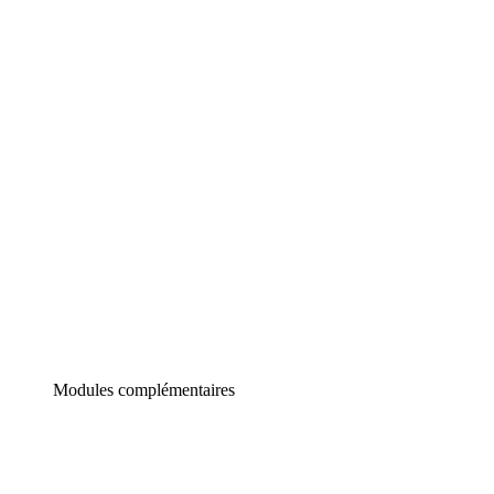
Lucidchart
Diagrammes intelligents
Lucidspark
Tableau blanc virtuel
airfocus
Gestion de produit et roadmapping
Modules complémentaires