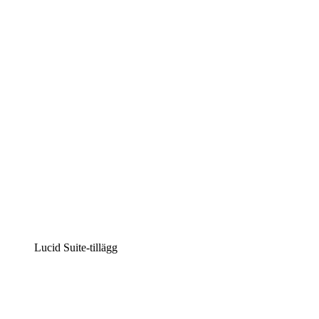
Lucidchart
Intelligent diagramskapande
Lucidspark
Virtuell whiteboardanvändning
airfocus
Produkthantering och skapande av färdplaner
Lucid Suite-tillägg
Molnaccelerator
Förstå och planera bättre för framtida förändringar av
din molninfrastruktur.