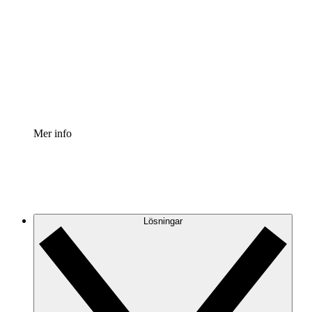
Processaccelerator
Standardisera och förbättra styrningen av
processdokumentation.
Enterprise shield
Lägg till ett förbättrat lager av förstärkt säkerhet och
detaljerad kontroll.
Mer info
Lösningar