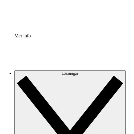
Standardisera och förbättra styrningen av processdokumen
Enterprise shield
Lägg till ett förbättrat lager av förstärkt säkerhet och detal
Mer info
Lösningar