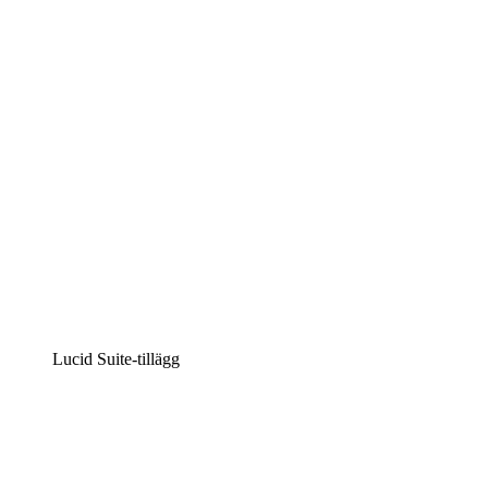
Intelligent diagramskapande
Lucidspark
Virtuell whiteboardanvändning
airfocus
Produkthantering och skapande av färdplaner
Lucid Suite-tillägg
Molnaccelerator
Förstå och planera bättre för framtida förändringar av din 
Processaccelerator