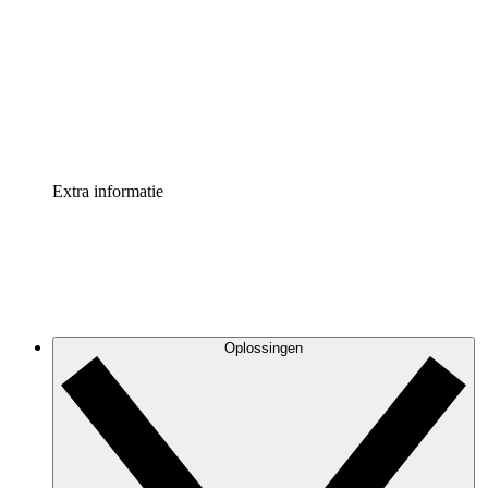
Processversneller
Standaardiseer en verbeter de beheer van
procesdocumentatie
Enterprise shield
Voeg een extra laag versterkte beveiliging en controle
toe
Extra informatie
Oplossingen