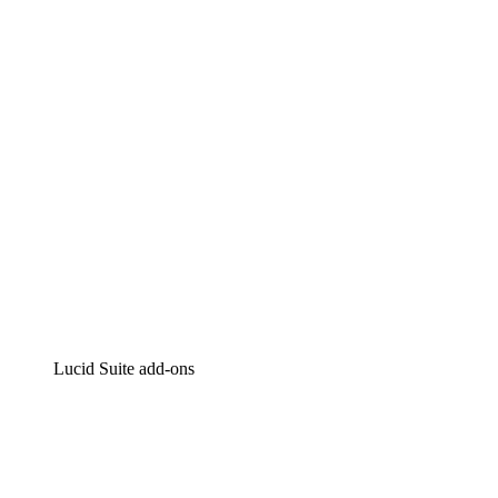
Intelligente diagrammen
Lucidspark
Online whiteboard
airfocus
Product management en roadmapping
Lucid Suite add-ons
Cloud versneller
Begrijp en plan toekomstige veranderingen aan je cloud
infrastructuur beter