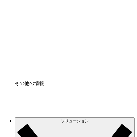
クラウドインフラに対する将来の変更をより良く
理解し、計画を立てましょう。
プロセスアクセル
プロセス文書化のガバナンスを標準化し、改善す
る。
Enterprise Shield
強化されたセキュリティと詳細な制御を追加す
る。
その他の情報
ソリューション