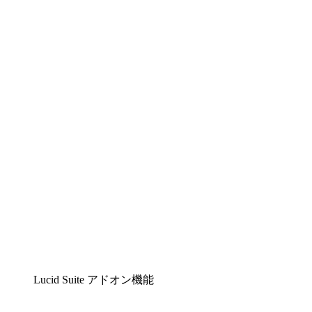
Lucidchart
複雑な内容をチームで分かりやすく理解できるイ
ンテリジェントな作図ソリューション
Lucidspark
チームが最高のアイデアを出し合い、行動につな
げられるバーチャルホワイトボード
airfocus
プロダクト管理・ロードマップツール
Lucid Suite アドオン機能
クラウドアクセル