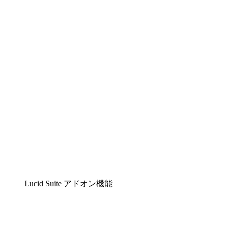
Lucidchart
複雑な内容をチームで分かりやすく理解できるイ
Lucidspark
チームが最高のアイデアを出し合い、行動につな
airfocus
プロダクト管理・ロードマップツール
Lucid Suite アドオン機能
クラウドアクセル
クラウドインフラに対する将来の変更をより良く