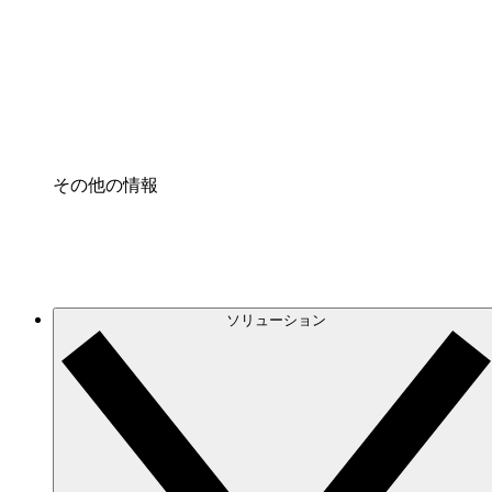
プロセスアクセル
プロセス文書化のガバナンスを標準化し、改善す
Enterprise Shield
強化されたセキュリティと詳細な制御を追加する
その他の情報
ソリューション