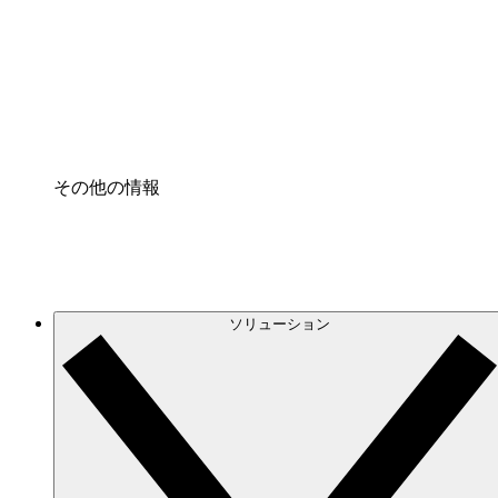
プロセスアクセル
プロセス文書化のガバナンスを標準化し、改善す
Enterprise Shield
強化されたセキュリティと詳細な制御を追加する
その他の情報
ソリューション