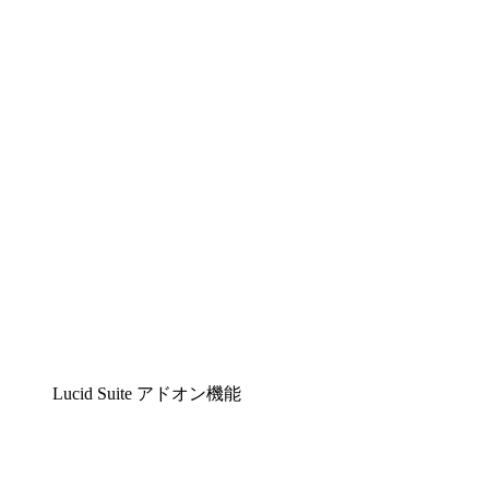
Lucidchart
複雑な内容をチームで分かりやすく理解できるイ
Lucidspark
チームが最高のアイデアを出し合い、行動につな
airfocus
プロダクト管理・ロードマップツール
Lucid Suite アドオン機能
クラウドアクセル
クラウドインフラに対する将来の変更をより良く