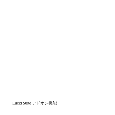
Lucidchart
複雑な内容をチームで分かりやすく理解できるイ
ンテリジェントな作図ソリューション
Lucidspark
チームが最高のアイデアを出し合い、行動につな
げられるバーチャルホワイトボード
airfocus
プロダクト管理・ロードマップツール
Lucid Suite アドオン機能
クラウドアクセル