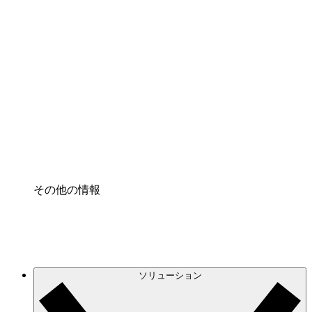
クラウドインフラに対する将来の変更をより良く
理解し、計画を立てましょう。
プロセスアクセル
プロセス文書化のガバナンスを標準化し、改善す
る。
Enterprise Shield
強化されたセキュリティと詳細な制御を追加す
る。
その他の情報
ソリューション