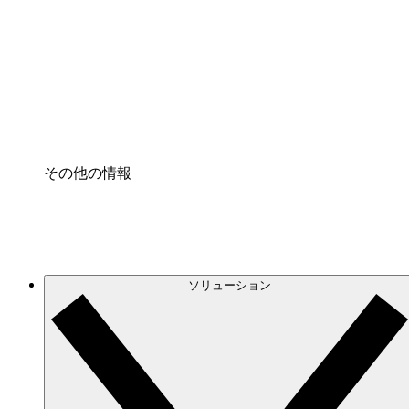
クラウドインフラに対する将来の変更をより良く
プロセスアクセル
プロセス文書化のガバナンスを標準化し、改善す
Enterprise Shield
強化されたセキュリティと詳細な制御を追加する
その他の情報
ソリューション