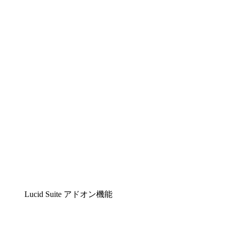
Lucidchart
複雑な内容をチームで分かりやすく理解できるイ
Lucidspark
チームが最高のアイデアを出し合い、行動につな
airfocus
プロダクト管理・ロードマップツール
Lucid Suite アドオン機能
クラウドアクセル