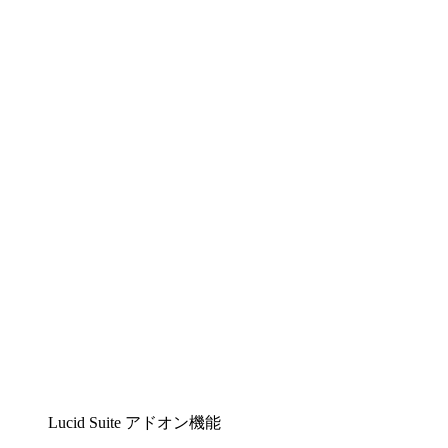
Lucidchart
複雑な内容をチームで分かりやすく理解できるイ
ンテリジェントな作図ソリューション
Lucidspark
チームが最高のアイデアを出し合い、行動につな
げられるバーチャルホワイトボード
airfocus
プロダクト管理・ロードマップツール
Lucid Suite アドオン機能