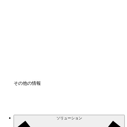
クラウドアクセル
クラウドインフラに対する将来の変更をより良く
理解し、計画を立てましょう。
プロセスアクセル
プロセス文書化のガバナンスを標準化し、改善す
る。
Enterprise Shield
強化されたセキュリティと詳細な制御を追加す
る。
その他の情報
ソリューション