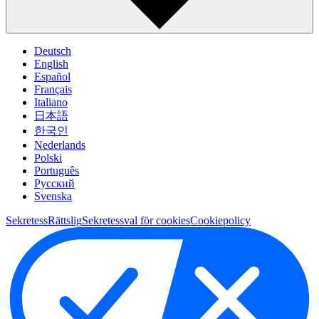
Deutsch
English
Español
Français
Italiano
日本語
한국인
Nederlands
Polski
Português
Pусский
Svenska
Sekretess
Rättslig
Sekretessval för cookies
Cookiepolicy