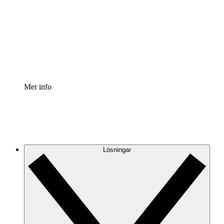
Processaccelerator
Standardisera och förbättra styrningen av
processdokumentation.
Enterprise shield
Lägg till ett förbättrat lager av förstärkt säkerhet och
detaljerad kontroll.
Mer info
Lösningar