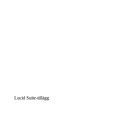
Intelligent diagramskapande
Lucidspark
Virtuell whiteboardanvändning
airfocus
Produkthantering och skapande av färdplaner
Lucid Suite-tillägg
Molnaccelerator
Förstå och planera bättre för framtida förändringar av
din molninfrastruktur.