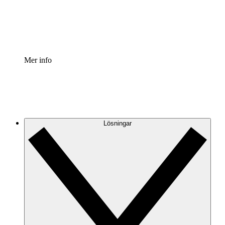
Standardisera och förbättra styrningen av processdokumen
Enterprise shield
Lägg till ett förbättrat lager av förstärkt säkerhet och detal
Mer info
Lösningar