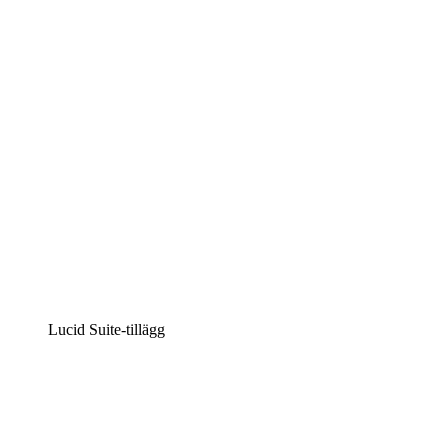
Intelligent diagramskapande
Lucidspark
Virtuell whiteboardanvändning
airfocus
Produkthantering och skapande av färdplaner
Lucid Suite-tillägg
Molnaccelerator
Förstå och planera bättre för framtida förändringar av din 
Processaccelerator