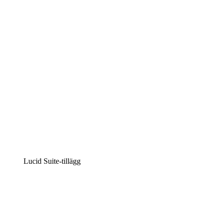
Intelligent diagramskapande
Lucidspark
Virtuell whiteboardanvändning
airfocus
Produkthantering och skapande av färdplaner
Lucid Suite-tillägg
Molnaccelerator
Förstå och planera bättre för framtida förändringar av din 
Processaccelerator