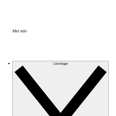
Standardisera och förbättra styrningen av processdokumen
Enterprise shield
Lägg till ett förbättrat lager av förstärkt säkerhet och detal
Mer info
Lösningar