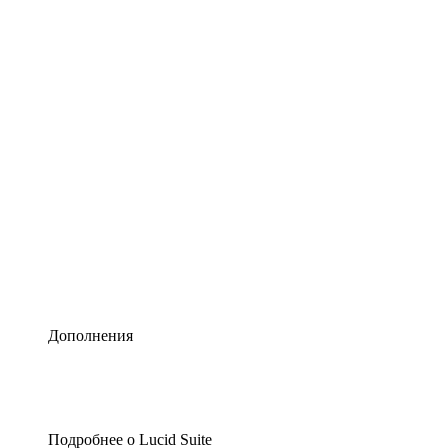
Умная схематизация
Lucidspark
Виртуальная доска для лучших идей
airfocus
Управление продуктами и дорожные карты
Дополнения
Подробнее о Lucid Suite