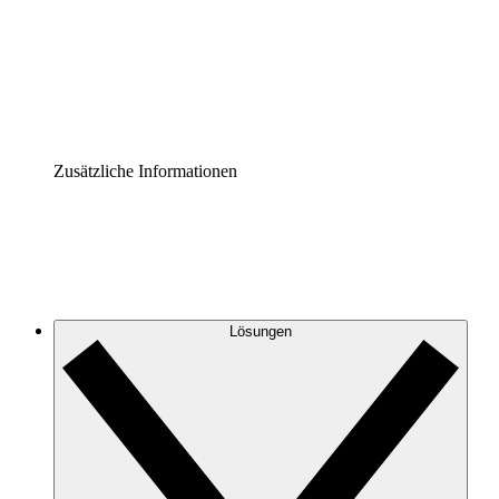
Prozess-Accelerator
Governance der Prozessdokumentation vereinheitlichen u
Enterprise Shield
Zusätzliche Sicherheitslayer und granulare Zugriffskontrol
Zusätzliche Informationen
Lösungen