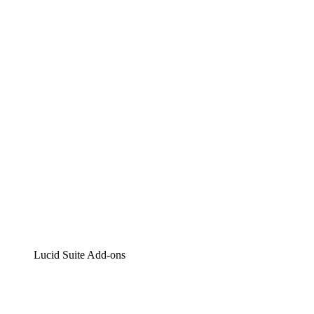
Lucidchart
Intelligente Diagrammerstellung
Lucidspark
Digitales Whiteboarding
airfocus
Produktmanagement und -roadmapping
Lucid Suite Add-ons
Cloud-Accelerator
Besseres Verständnis und Planung künftiger Cloud-Infra