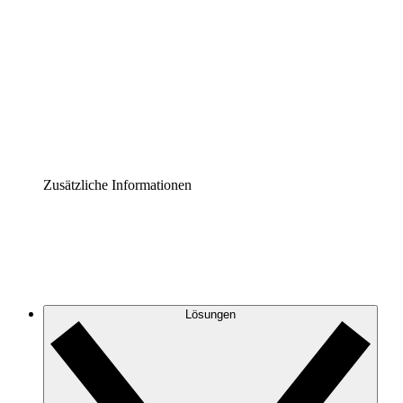
Prozess-Accelerator
Governance der Prozessdokumentation vereinheitlichen
und stärken.
Enterprise Shield
Zusätzliche Sicherheitslayer und granulare
Zugriffskontrolle.
Zusätzliche Informationen
Lösungen