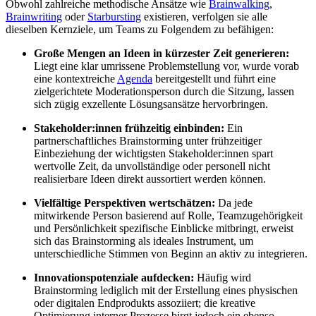
Obwohl zahlreiche methodische Ansätze wie
Brainwalking
,
Brainwriting
oder
Starbursting
existieren, verfolgen sie alle
dieselben Kernziele, um Teams zu Folgendem zu befähigen:
Große Mengen an Ideen in kürzester Zeit generieren:
Liegt eine klar umrissene Problemstellung vor, wurde vorab
eine kontextreiche
Agenda
bereitgestellt und führt eine
zielgerichtete Moderationsperson durch die Sitzung, lassen
sich zügig exzellente Lösungsansätze hervorbringen.
Stakeholder:innen frühzeitig einbinden:
Ein
partnerschaftliches Brainstorming unter frühzeitiger
Einbeziehung der wichtigsten Stakeholder:innen spart
wertvolle Zeit, da unvollständige oder personell nicht
realisierbare Ideen direkt aussortiert werden können.
Vielfältige Perspektiven wertschätzen:
Da jede
mitwirkende Person basierend auf Rolle, Teamzugehörigkeit
und Persönlichkeit spezifische Einblicke mitbringt, erweist
sich das Brainstorming als ideales Instrument, um
unterschiedliche Stimmen von Beginn an aktiv zu integrieren.
Innovationspotenziale aufdecken:
Häufig wird
Brainstorming lediglich mit der Erstellung eines physischen
oder digitalen Endprodukts assoziiert; die kreative
Optimierung interner Prozesse birgt jedoch ein ebenso