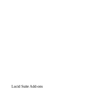
Lucidchart
Intelligente Diagrammerstellung
Lucidspark
Digitales Whiteboarding
airfocus
Produktmanagement und -roadmapping
Lucid Suite Add-ons
Cloud-Accelerator
Besseres Verständnis und Planung künftiger Cloud-
Infrastruktur-Änderungen.