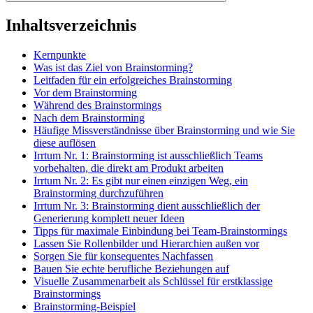
Inhaltsverzeichnis
Kernpunkte
Was ist das Ziel von Brainstorming?
Leitfaden für ein erfolgreiches Brainstorming
Vor dem Brainstorming
Während des Brainstormings
Nach dem Brainstorming
Häufige Missverständnisse über Brainstorming und wie Sie
diese auflösen
Irrtum Nr. 1: Brainstorming ist ausschließlich Teams
vorbehalten, die direkt am Produkt arbeiten
Irrtum Nr. 2: Es gibt nur einen einzigen Weg, ein
Brainstorming durchzuführen
Irrtum Nr. 3: Brainstorming dient ausschließlich der
Generierung komplett neuer Ideen
Tipps für maximale Einbindung bei Team-Brainstormings
Lassen Sie Rollenbilder und Hierarchien außen vor
Sorgen Sie für konsequentes Nachfassen
Bauen Sie echte berufliche Beziehungen auf
Visuelle Zusammenarbeit als Schlüssel für erstklassige
Brainstormings
Brainstorming-Beispiel