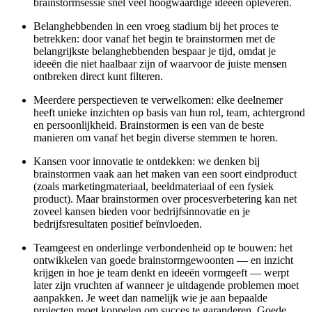
brainstormsessie snel veel hoogwaardige ideeën opleveren.
Belanghebbenden in een vroeg stadium bij het proces te
betrekken: door vanaf het begin te brainstormen met de
belangrijkste belanghebbenden bespaar je tijd, omdat je
ideeën die niet haalbaar zijn of waarvoor de juiste mensen
ontbreken direct kunt filteren.
Meerdere perspectieven te verwelkomen: elke deelnemer
heeft unieke inzichten op basis van hun rol, team, achtergrond
en persoonlijkheid. Brainstormen is een van de beste
manieren om vanaf het begin diverse stemmen te horen.
Kansen voor innovatie te ontdekken: we denken bij
brainstormen vaak aan het maken van een soort eindproduct
(zoals marketingmateriaal, beeldmateriaal of een fysiek
product). Maar brainstormen over procesverbetering kan net
zoveel kansen bieden voor bedrijfsinnovatie en je
bedrijfsresultaten positief beïnvloeden.
Teamgeest en onderlinge verbondenheid op te bouwen: het
ontwikkelen van goede brainstormgewoonten — en inzicht
krijgen in hoe je team denkt en ideeën vormgeeft — werpt
later zijn vruchten af wanneer je uitdagende problemen moet
aanpakken. Je weet dan namelijk wie je aan bepaalde
projecten moet koppelen om succes te garanderen. Goede