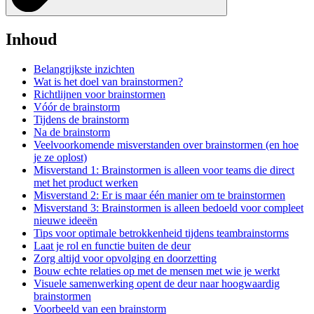
Inhoud
Belangrijkste inzichten
Wat is het doel van brainstormen?
Richtlijnen voor brainstormen
Vóór de brainstorm
Tijdens de brainstorm
Na de brainstorm
Veelvoorkomende misverstanden over brainstormen (en hoe
je ze oplost)
Misverstand 1: Brainstormen is alleen voor teams die direct
met het product werken
Misverstand 2: Er is maar één manier om te brainstormen
Misverstand 3: Brainstormen is alleen bedoeld voor compleet
nieuwe ideeën
Tips voor optimale betrokkenheid tijdens teambrainstorms
Laat je rol en functie buiten de deur
Zorg altijd voor opvolging en doorzetting
Bouw echte relaties op met de mensen met wie je werkt
Visuele samenwerking opent de deur naar hoogwaardig
brainstormen
Voorbeeld van een brainstorm