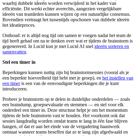
waarbij dubbele ideeën worden verwijderd in het kader van
efficiëntie. Dit werkt echter averechts, aangezien vergelijkbare
ideeën van teamleden kunnen wijzen op een natuurlijke consensus.
Bovendien vertraagt het tussentijds opschonen van dubbele ideeën
het ideatieproces.
Onthoud: er is altijd nog tijd om samen te voegen nadat het team de
tijd heeft gehad om na te denken over wat er tijdens de brainstorm is
gegenereerd. In Lucid kun je met Lucid AI snel
ideeën sorteren en
samenvatten
.
Stel een timer in
Beperkingen kunnen nuttig zijn bij brainstormsessies (vooral als je
een beperkte hoeveelheid tijd hebt met je groep), en
het instellen van
een timer
is een van de eenvoudigste beperkingen die je kunt
introduceren.
Probeer je brainstorm op te delen in duidelijke onderdelen — zoals
een braindump, groepsevaluatie en stemmen — en stel voor elk
onderdeel een timer in. Deze structuur helpt je om het momentum
tijdens de hele brainstorm vast te houden. Het voorkomt ook dat
sessies langdradig worden omdat teams te lang in één fase blijven
hangen, of dat er aan het einde van de vergadering haastwerk
ontstaat wanneer teams beseffen dat ze te lang zijn afgedwaald en