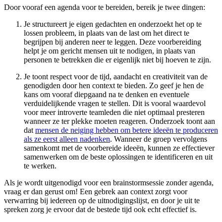
Door vooraf een agenda voor te bereiden, bereik je twee dingen:
Je structureert je eigen gedachten en onderzoekt het op te
lossen probleem, in plaats van de last om het direct te
begrijpen bij anderen neer te leggen. Deze voorbereiding
helpt je om gericht mensen uit te nodigen, in plaats van
personen te betrekken die er eigenlijk niet bij hoeven te zijn.
Je toont respect voor de tijd, aandacht en creativiteit van de
genodigden door hen context te bieden. Zo geef je hen de
kans om vooraf diepgaand na te denken en eventuele
verduidelijkende vragen te stellen. Dit is vooral waardevol
voor meer introverte teamleden die niet optimaal presteren
wanneer ze ter plekke moeten reageren. Onderzoek toont aan
dat
mensen de neiging hebben om betere ideeën te produceren
als ze eerst alleen nadenken
. Wanneer de groep vervolgens
samenkomt met de voorbereide ideeën, kunnen ze effectiever
samenwerken om de beste oplossingen te identificeren en uit
te werken.
Als je wordt uitgenodigd voor een brainstormsessie zonder agenda,
vraag er dan gerust om! Een gebrek aan context zorgt voor
verwarring bij iedereen op de uitnodigingslijst, en door je uit te
spreken zorg je ervoor dat de bestede tijd ook echt effectief is.