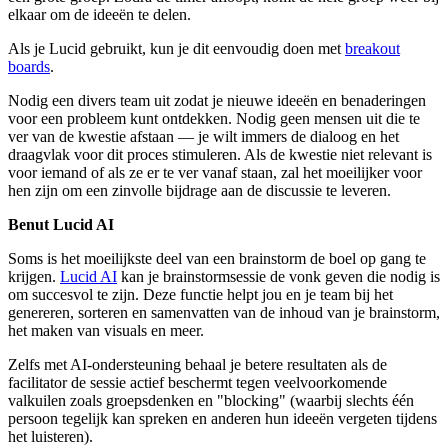
elkaar om de ideeën te delen.
Als je Lucid gebruikt, kun je dit eenvoudig doen met
breakout
boards
.
Nodig een divers team uit zodat je nieuwe ideeën en benaderingen
voor een probleem kunt ontdekken. Nodig geen mensen uit die te
ver van de kwestie afstaan — je wilt immers de dialoog en het
draagvlak voor dit proces stimuleren. Als de kwestie niet relevant is
voor iemand of als ze er te ver vanaf staan, zal het moeilijker voor
hen zijn om een zinvolle bijdrage aan de discussie te leveren.
Benut Lucid AI
Soms is het moeilijkste deel van een brainstorm de boel op gang te
krijgen.
Lucid AI
kan je brainstormsessie de vonk geven die nodig is
om succesvol te zijn. Deze functie helpt jou en je team bij het
genereren, sorteren en samenvatten van de inhoud van je brainstorm,
het maken van visuals en meer.
Zelfs met AI-ondersteuning behaal je betere resultaten als de
facilitator de sessie actief beschermt tegen veelvoorkomende
valkuilen zoals groepsdenken en "blocking" (waarbij slechts één
persoon tegelijk kan spreken en anderen hun ideeën vergeten tijdens
het luisteren).