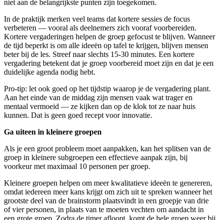
niet aan de belangrijkste punten zijn toegekomen.
In de praktijk merken veel teams dat kortere sessies de focus
verbeteren — vooral als deelnemers zich vooraf voorbereiden.
Kortere vergaderingen helpen de groep gefocust te blijven. Wanneer
de tijd beperkt is om alle ideeën op tafel te krijgen, blijven mensen
beter bij de les. Streef naar slechts 15-30 minutes. Een kortere
vergadering betekent dat je groep voorbereid moet zijn en dat je een
duidelijke agenda nodig hebt.
Pro-tip: let ook goed op het tijdstip waarop je de vergadering plant.
Aan het einde van de middag zijn mensen vaak wat trager en
mentaal vermoeid — ze kijken dan op de klok tot ze naar huis
kunnen. Dat is geen goed recept voor innovatie.
Ga uiteen in kleinere groepen
Als je een groot probleem moet aanpakken, kan het splitsen van de
groep in kleinere subgroepen een effectieve aanpak zijn, bij
voorkeur met maximaal 10 personen per groep.
Kleinere groepen helpen om meer kwalitatieve ideeën te genereren,
omdat iedereen meer kans krijgt om zich uit te spreken wanneer het
grootste deel van de brainstorm plaatsvindt in een groepje van drie
of vier personen, in plaats van te moeten vechten om aandacht in
een grote groep. Zodra de timer afloopt, komt de hele groep weer bij