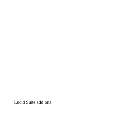
Lucidchart
Intelligente diagrammen
Lucidspark
Online whiteboard
airfocus
Product management en roadmapping
Lucid Suite add-ons
Cloud versneller
Begrijp en plan toekomstige veranderingen aan je cloud
infrastructuur beter