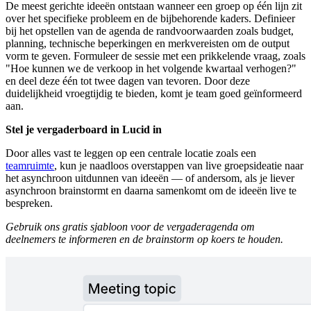
De meest gerichte ideeën ontstaan wanneer een groep op één lijn zit
over het specifieke probleem en de bijbehorende kaders. Definieer
bij het opstellen van de agenda de randvoorwaarden zoals budget,
planning, technische beperkingen en merkvereisten om de output
vorm te geven. Formuleer de sessie met een prikkelende vraag, zoals
"Hoe kunnen we de verkoop in het volgende kwartaal verhogen?"
en deel deze één tot twee dagen van tevoren. Door deze
duidelijkheid vroegtijdig te bieden, komt je team goed geïnformeerd
aan.
Stel je vergaderboard in Lucid in
Door alles vast te leggen op een centrale locatie zoals een
teamruimte
, kun je naadloos overstappen van live groepsideatie naar
het asynchroon uitdunnen van ideeën — of andersom, als je liever
asynchroon brainstormt en daarna samenkomt om de ideeën live te
bespreken.
Gebruik ons gratis sjabloon voor de vergaderagenda om
deelnemers te informeren en de brainstorm op koers te houden.