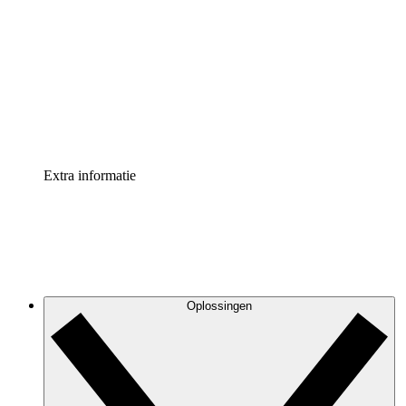
Processversneller
Standaardiseer en verbeter de beheer van
procesdocumentatie
Enterprise shield
Voeg een extra laag versterkte beveiliging en controle
toe
Extra informatie
Oplossingen