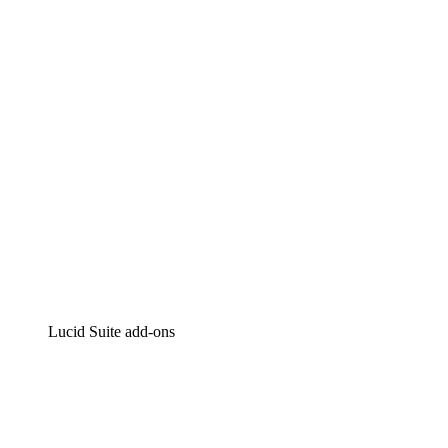
Intelligente diagrammen
Lucidspark
Online whiteboard
airfocus
Product management en roadmapping
Lucid Suite add-ons
Cloud versneller
Begrijp en plan toekomstige veranderingen aan je cloud in
Processversneller