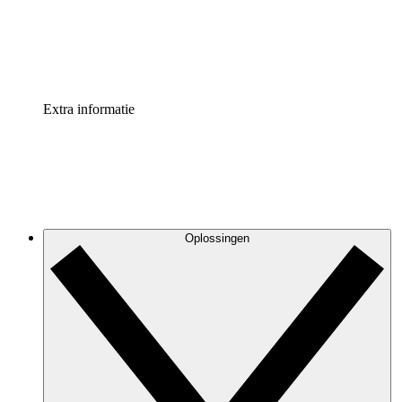
Standaardiseer en verbeter de beheer van procesdocument
Enterprise shield
Voeg een extra laag versterkte beveiliging en controle toe
Extra informatie
Oplossingen