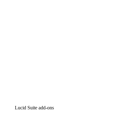
Lucidchart
Intelligente diagrammen
Lucidspark
Online whiteboard
airfocus
Product management en roadmapping
Lucid Suite add-ons
Cloud versneller
Begrijp en plan toekomstige veranderingen aan je cloud
infrastructuur beter