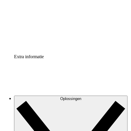
Processversneller
Standaardiseer en verbeter de beheer van
procesdocumentatie
Enterprise shield
Voeg een extra laag versterkte beveiliging en controle
toe
Extra informatie
Oplossingen