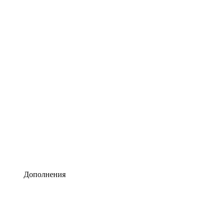
Lucidchart
Умная схематизация
Lucidspark
Виртуальная доска для лучших идей
airfocus
Управление продуктами и дорожные карты
Дополнения