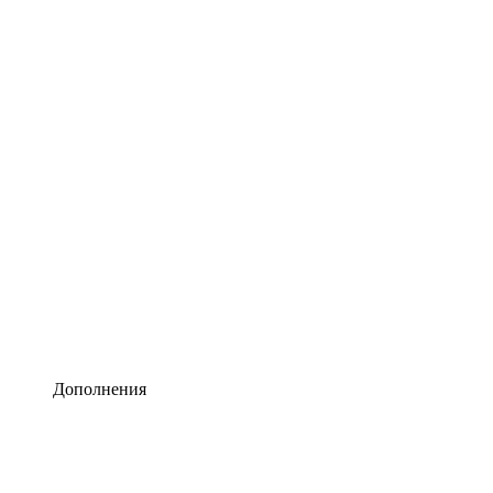
Lucidchart
Умная схематизация
Lucidspark
Виртуальная доска для лучших идей
airfocus
Управление продуктами и дорожные карты
Дополнения