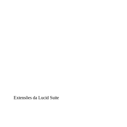
Lucidchart
Diagramação inteligente
Lucidspark
Lousa interativa virtual
airfocus
Gestão de produtos e roadmaps
Extensões da Lucid Suite
Extensão Nuvem
Entenda e planeje melhor as mudanças futuras em sua
infraestrutura de nuvem.