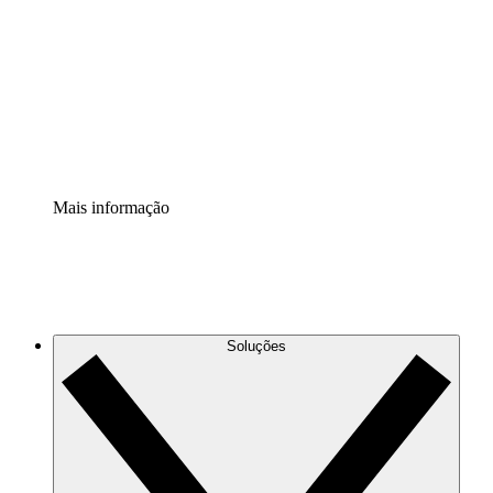
Extensão Processos
Padronize e melhore a governança da documentação de
processos.
Extensão de segurança
Adicione uma camada de segurança reforçada e
controle granular.
Mais informação
Soluções