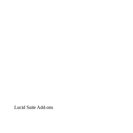
Lucidchart
Intelligente Diagrammerstellung
Lucidspark
Digitales Whiteboarding
airfocus
Produktmanagement und -roadmapping
Lucid Suite Add-ons
Cloud-Accelerator
Besseres Verständnis und Planung künftiger Cloud-
Infrastruktur-Änderungen.