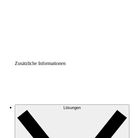
Prozess-Accelerator
Governance der Prozessdokumentation vereinheitlichen
und stärken.
Enterprise Shield
Zusätzliche Sicherheitslayer und granulare
Zugriffskontrolle.
Zusätzliche Informationen
Lösungen