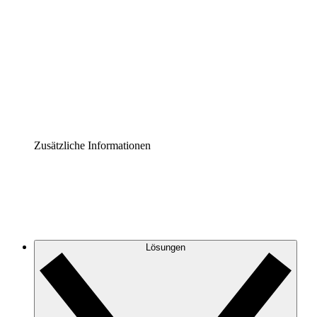
Prozess-Accelerator
Governance der Prozessdokumentation vereinheitlichen
und stärken.
Enterprise Shield
Zusätzliche Sicherheitslayer und granulare
Zugriffskontrolle.
Zusätzliche Informationen
Lösungen