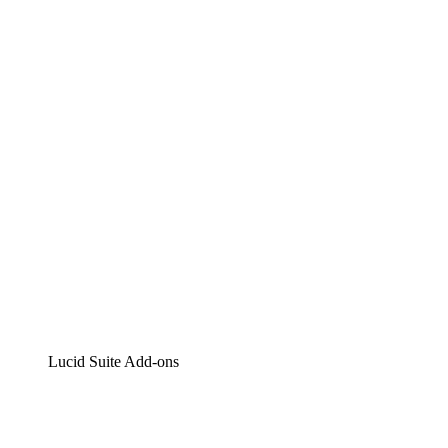
Lucidchart
Intelligente Diagrammerstellung
Lucidspark
Digitales Whiteboarding
airfocus
Produktmanagement und -roadmapping
Lucid Suite Add-ons
Cloud-Accelerator
Besseres Verständnis und Planung künftiger Cloud-
Infrastruktur-Änderungen.