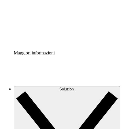
Acceleratore di processo
Standardizza e migliora la governance della
documentazione dei processi.
Enterprise Shield
Aggiungi un livello avanzato di sicurezza rafforzata e
controllo granulare.
Maggiori informazioni
Soluzioni