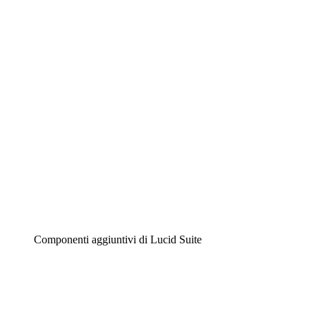
Lucidchart
Diagrammi intelligenti
Lucidspark
Lavagna virtuale
Airfocus
Gestione del prodotto e roadmap
Componenti aggiuntivi di Lucid Suite
Acceleratore cloud
Comprendi e pianifica meglio i futuri cambiamenti della
tua infrastruttura cloud.