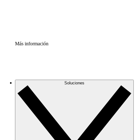
Acelerador de Procesos
Estandariza y mejora el control de la documentación de p
Enterprise Shield
Añade una capa de seguridad reforzada y control detallad
Más información
Soluciones