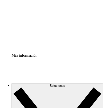
Comprende y planifica mejor los cambios futuros en tu
infraestructura de nube
Acelerador de Procesos
Estandariza y mejora el control de la documentación de
procesos
Enterprise Shield
Añade una capa de seguridad reforzada y control
detallado.
Más información
Soluciones