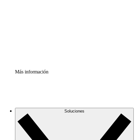
Comprende y planifica mejor los cambios futuros en tu
infraestructura de nube
Acelerador de Procesos
Estandariza y mejora el control de la documentación de
procesos
Enterprise Shield
Añade una capa de seguridad reforzada y control
detallado.
Más información
Soluciones