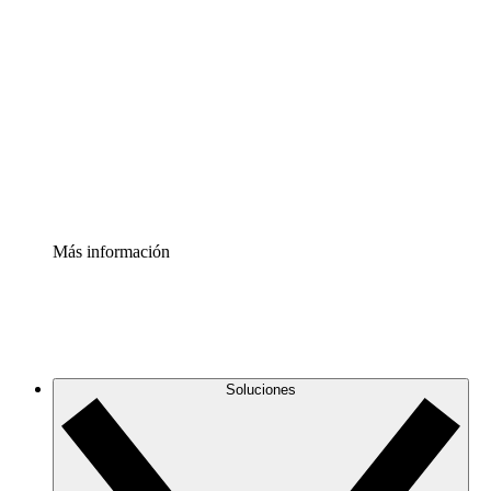
Comprende y planifica mejor los cambios futuros en tu
infraestructura de nube
Acelerador de Procesos
Estandariza y mejora el control de la documentación de
procesos
Enterprise Shield
Añade una capa de seguridad reforzada y control
detallado.
Más información
Soluciones