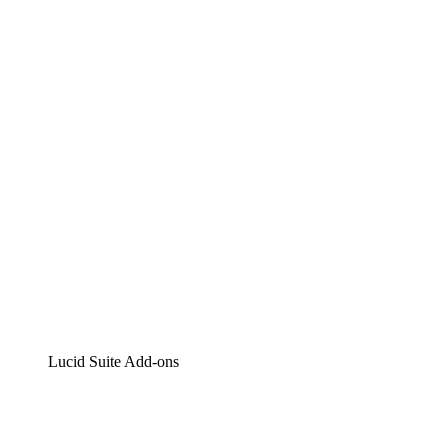
Lucidchart
Intelligente Diagrammerstellung
Lucidspark
Digitales Whiteboarding
airfocus
Produktmanagement und -roadmapping
Lucid Suite Add-ons
Cloud-Accelerator
Besseres Verständnis und Planung künftiger Cloud-
Infrastruktur-Änderungen.