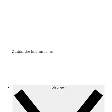
Prozess-Accelerator
Governance der Prozessdokumentation vereinheitlichen
und stärken.
Enterprise Shield
Zusätzliche Sicherheitslayer und granulare
Zugriffskontrolle.
Zusätzliche Informationen
Lösungen