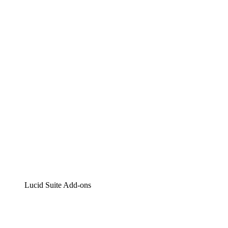
Lucidchart
Intelligente Diagrammerstellung
Lucidspark
Digitales Whiteboarding
airfocus
Produktmanagement und -roadmapping
Lucid Suite Add-ons
Cloud-Accelerator
Besseres Verständnis und Planung künftiger Cloud-Infra