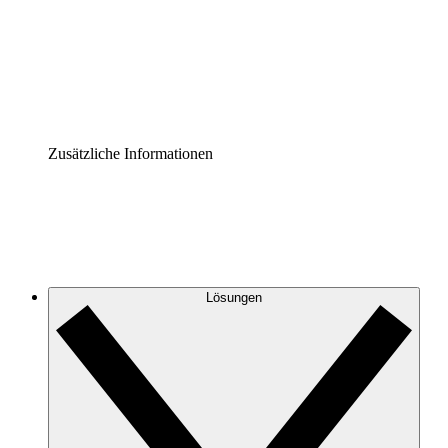
Prozess-Accelerator
Governance der Prozessdokumentation vereinheitlichen u
Enterprise Shield
Zusätzliche Sicherheitslayer und granulare Zugriffskontrol
Zusätzliche Informationen
Lösungen