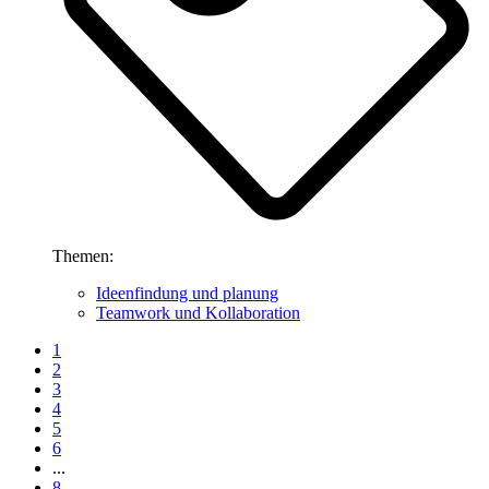
Themen:
Ideenfindung und planung
Teamwork und Kollaboration
1
2
3
4
5
6
...
8