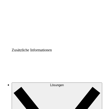
Prozess-Accelerator
Governance der Prozessdokumentation vereinheitlichen
und stärken.
Enterprise Shield
Zusätzliche Sicherheitslayer und granulare
Zugriffskontrolle.
Zusätzliche Informationen
Lösungen