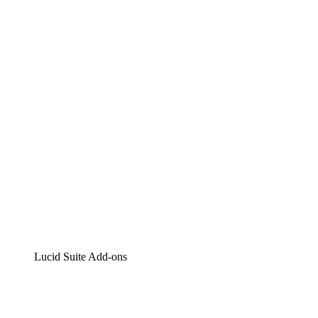
Lucidchart
Intelligente Diagrammerstellung
Lucidspark
Digitales Whiteboarding
airfocus
Produktmanagement und -roadmapping
Lucid Suite Add-ons
Cloud-Accelerator
Besseres Verständnis und Planung künftiger Cloud-
Infrastruktur-Änderungen.