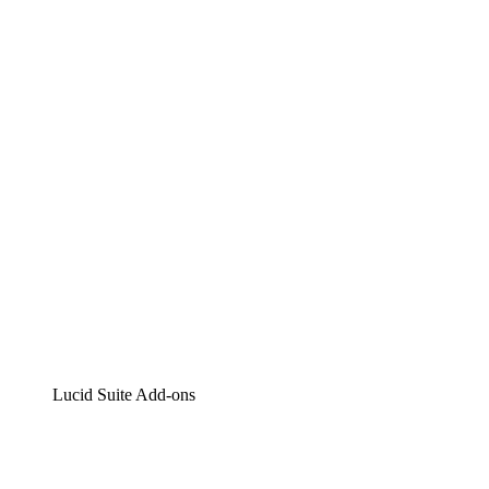
Lucidchart
Intelligente Diagrammerstellung
Lucidspark
Digitales Whiteboarding
airfocus
Produktmanagement und -roadmapping
Lucid Suite Add-ons
Cloud-Accelerator
Besseres Verständnis und Planung künftiger Cloud-
Infrastruktur-Änderungen.