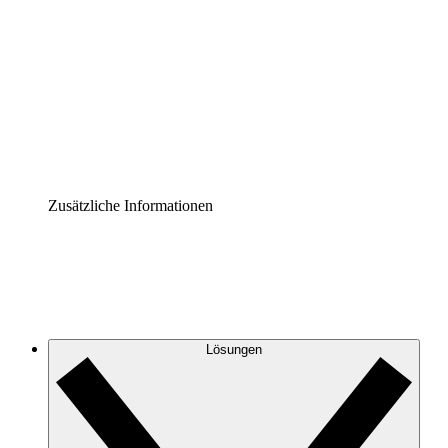
Prozess-Accelerator
Governance der Prozessdokumentation vereinheitlichen
und stärken.
Enterprise Shield
Zusätzliche Sicherheitslayer und granulare
Zugriffskontrolle.
Zusätzliche Informationen
Lösungen