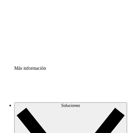
Comprende y planifica mejor los cambios futuros en tu
infraestructura de nube
Acelerador de Procesos
Estandariza y mejora el control de la documentación de
procesos
Enterprise Shield
Añade una capa de seguridad reforzada y control
detallado.
Más información
Soluciones