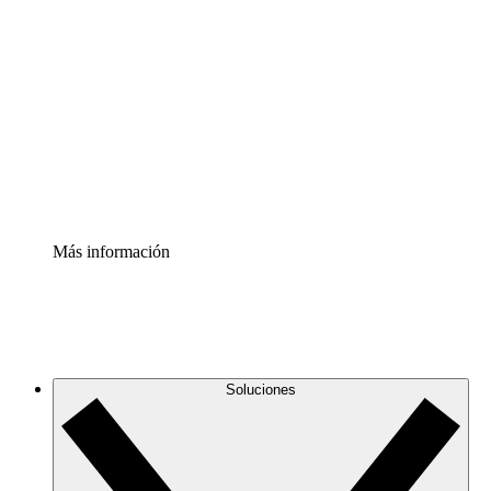
Comprende y planifica mejor los cambios futuros en tu
infraestructura de nube
Acelerador de Procesos
Estandariza y mejora el control de la documentación de
procesos
Enterprise Shield
Añade una capa de seguridad reforzada y control
detallado.
Más información
Soluciones