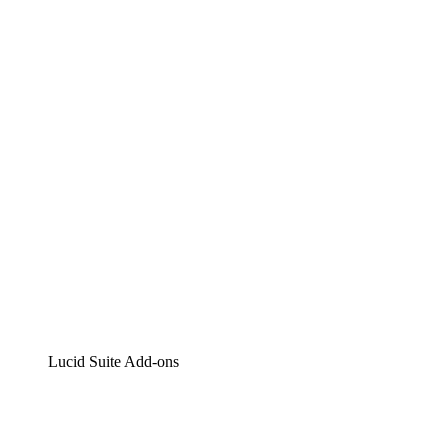
Lucidchart
Intelligente Diagrammerstellung
Lucidspark
Digitales Whiteboarding
airfocus
Produktmanagement und -roadmapping
Lucid Suite Add-ons
Cloud-Accelerator
Besseres Verständnis und Planung künftiger Cloud-
Infrastruktur-Änderungen.