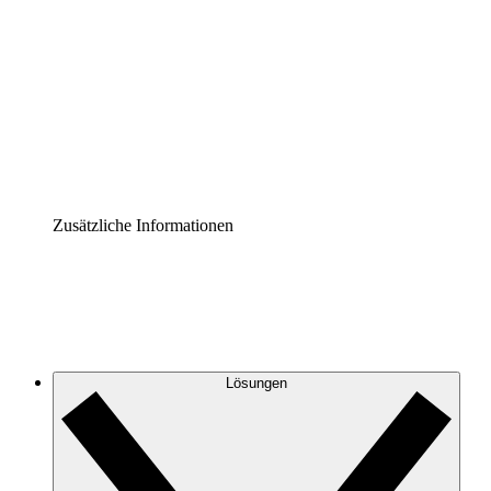
Prozess-Accelerator
Governance der Prozessdokumentation vereinheitlichen
und stärken.
Enterprise Shield
Zusätzliche Sicherheitslayer und granulare
Zugriffskontrolle.
Zusätzliche Informationen
Lösungen