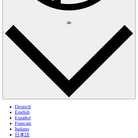
de
Deutsch
English
Español
Français
Italiano
日本語