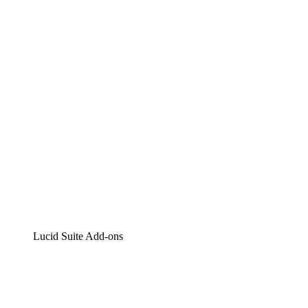
Lucidchart
Intelligente Diagrammerstellung
Lucidspark
Digitales Whiteboarding
airfocus
Produktmanagement und -roadmapping
Lucid Suite Add-ons
Cloud-Accelerator
Besseres Verständnis und Planung künftiger Cloud-
Infrastruktur-Änderungen.