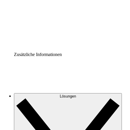
Prozess-Accelerator
Governance der Prozessdokumentation vereinheitlichen
und stärken.
Enterprise Shield
Zusätzliche Sicherheitslayer und granulare
Zugriffskontrolle.
Zusätzliche Informationen
Lösungen