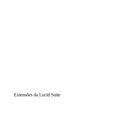
Diagramação inteligente
Lucidspark
Lousa interativa virtual
airfocus
Gestão de produtos e roadmaps
Extensões da Lucid Suite
Extensão Nuvem
Entenda e planeje melhor as mudanças futuras em sua
infraestrutura de nuvem.
Extensão Processos