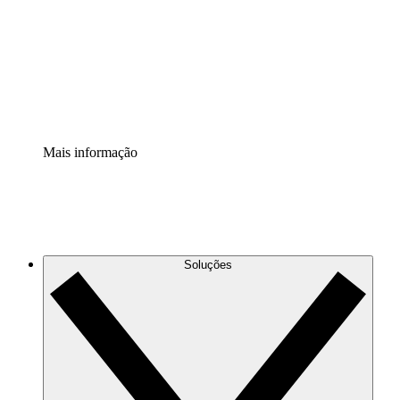
Padronize e melhore a governança da documentação de
processos.
Extensão de segurança
Adicione uma camada de segurança reforçada e
controle granular.
Mais informação
Soluções