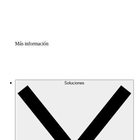
Acelerador de Procesos
Estandariza y mejora el control de la documentación de p
Enterprise Shield
Añade una capa de seguridad reforzada y control detallad
Más información
Soluciones