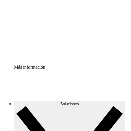
Comprende y planifica mejor los cambios futuros en tu
infraestructura de nube
Acelerador de Procesos
Estandariza y mejora el control de la documentación de
procesos
Enterprise Shield
Añade una capa de seguridad reforzada y control
detallado.
Más información
Soluciones