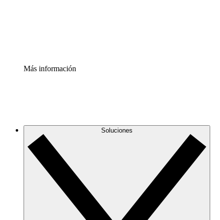
Acelerador de Procesos
Estandariza y mejora el control de la documentación de p
Enterprise Shield
Añade una capa de seguridad reforzada y control detallad
Más información
Soluciones