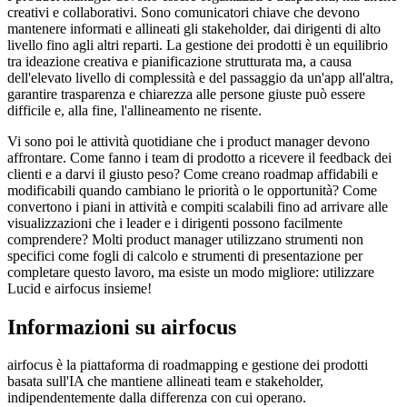
creativi e collaborativi. Sono comunicatori chiave che devono
mantenere informati e allineati gli stakeholder, dai dirigenti di alto
livello fino agli altri reparti. La gestione dei prodotti è un equilibrio
tra ideazione creativa e pianificazione strutturata ma, a causa
dell'elevato livello di complessità e del passaggio da un'app all'altra,
garantire trasparenza e chiarezza alle persone giuste può essere
difficile e, alla fine, l'allineamento ne risente.
Vi sono poi le attività quotidiane che i product manager devono
affrontare. Come fanno i team di prodotto a ricevere il feedback dei
clienti e a darvi il giusto peso? Come creano roadmap affidabili e
modificabili quando cambiano le priorità o le opportunità? Come
convertono i piani in attività e compiti scalabili fino ad arrivare alle
visualizzazioni che i leader e i dirigenti possono facilmente
comprendere? Molti product manager utilizzano strumenti non
specifici come fogli di calcolo e strumenti di presentazione per
completare questo lavoro, ma esiste un modo migliore: utilizzare
Lucid e airfocus insieme!
Informazioni su airfocus
airfocus è la piattaforma di roadmapping e gestione dei prodotti
basata sull'IA che mantiene allineati team e stakeholder,
indipendentemente dalla differenza con cui operano.