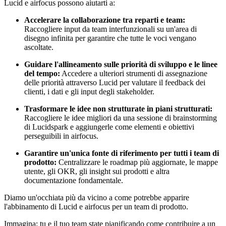
Lucid e airfocus possono aiutarti a:
Accelerare la collaborazione tra reparti e team:
Raccogliere input da team interfunzionali su un'area di
disegno infinita per garantire che tutte le voci vengano
ascoltate.
Guidare l'allineamento sulle priorità di sviluppo e le linee
del tempo:
Accedere a ulteriori strumenti di assegnazione
delle priorità attraverso Lucid per valutare il feedback dei
clienti, i dati e gli input degli stakeholder.
Trasformare le idee non strutturate in piani strutturati:
Raccogliere le idee migliori da una sessione di brainstorming
di Lucidspark e aggiungerle come elementi e obiettivi
perseguibili in airfocus.
Garantire un'unica fonte di riferimento per tutti i team di
prodotto:
Centralizzare le roadmap più aggiornate, le mappe
utente, gli OKR, gli insight sui prodotti e altra
documentazione fondamentale.
Diamo un'occhiata più da vicino a come potrebbe apparire
l'abbinamento di Lucid e airfocus per un team di prodotto.
Immagina: tu e il tuo team state pianificando come contribuire a un