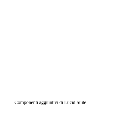
Lucidchart
Diagrammi intelligenti
Lucidspark
Lavagna virtuale
Airfocus
Gestione del prodotto e roadmap
Componenti aggiuntivi di Lucid Suite
Acceleratore cloud
Comprendi e pianifica meglio i futuri cambiamenti della
tua infrastruttura cloud.