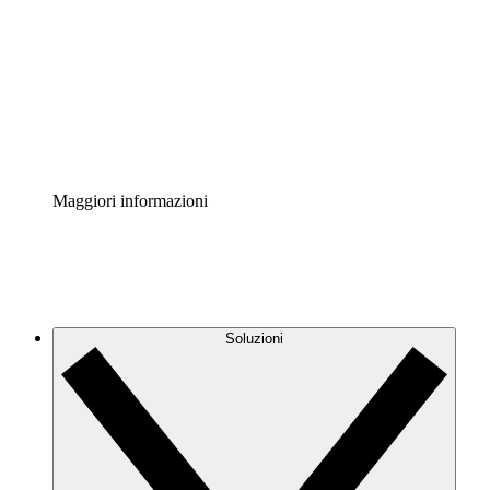
Acceleratore di processo
Standardizza e migliora la governance della
documentazione dei processi.
Enterprise Shield
Aggiungi un livello avanzato di sicurezza rafforzata e
controllo granulare.
Maggiori informazioni
Soluzioni