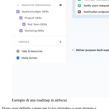
Esempio di una roadmap in airfocus
Dopo aver definito i piani per la tua iniziativa e aver iniziato a